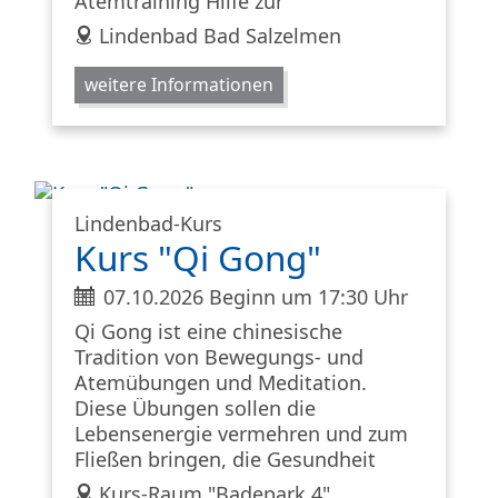
Atemtraining Hilfe zur
address
Lindenbad Bad Salzelmen
weitere Informationen
Lindenbad-Kurs
Kurs "Qi Gong"
ticket
07.10.2026 Beginn um 17:30 Uhr
Qi Gong ist eine chinesische
Tradition von Bewegungs- und
Atemübungen und Meditation.
Diese Übungen sollen die
Lebensenergie vermehren und zum
Fließen bringen, die Gesundheit
address
Kurs-Raum "Badepark 4"