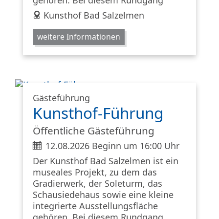
gehören. Bei diesem Rundgang
address
Kunsthof Bad Salzelmen
weitere Informationen
Gästeführung
Kunsthof-Führung
Öffentliche Gästeführung
ticket
12.08.2026 Beginn um 16:00 Uhr
Der Kunsthof Bad Salzelmen ist ein
museales Projekt, zu dem das
Gradierwerk, der Soleturm, das
Schausiedehaus sowie eine kleine
integrierte Ausstellungsfläche
gehören. Bei diesem Rundgang