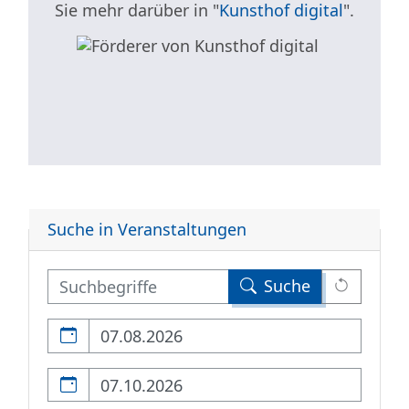
Sie mehr darüber in "
Kunsthof digital
".
Suche in Veranstaltungen
Suche
Leert al
Kalendertag
Kalendertag