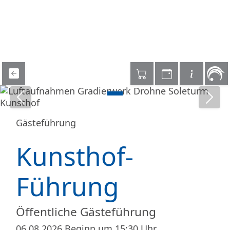
Vorheriges Bild
Näch
Gästeführung
Kunsthof-
Führung
Öffentliche Gästeführung
06.08.2026
Beginn um 15:30 Uhr