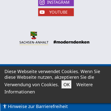
INSTAGRAM
YOUTUBE
Diese Webseite verwendet Cookies. Wenn Sie
Kontakt
diese Webseite nutzen, akzeptieren Sie die
AGB
Verwendung von Cookies.
OK
Weitere
Widerrufsformular
Informationen
Datenschutzerklärung
Impressum
Hinweise zur Barrierefreiheit